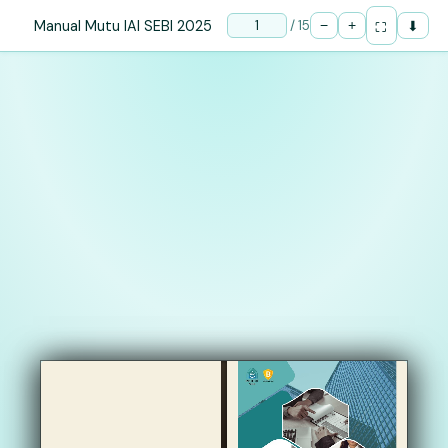
Manual Mutu IAI SEBI 2025
/
15
−
+
⬇
⛶